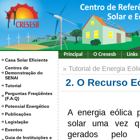
Principal
O Cresesb
Links
Casa Solar Eficiente
» Tutorial de Energia Eóli
Centros de
Demonstração do
SENAI
2. O Recurso E
Tutorial
Perguntas Freqüêntes
(F.A.Q)
Potencial Energético
A energia eólica 
Publicações
solar uma vez q
Legislação
Eventos
gerados pelo 
Guia de Instituições e